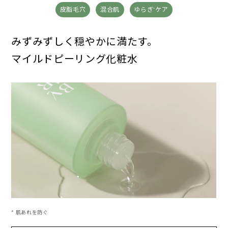
皮脂毛穴
混合肌
ゆらぎ
ケア
*
みずみずしく
穏やかに満たす。
マイルドピーリング化粧水
* 肌あれを防ぐ