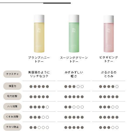
ビタギビング
スージンググリーン
プランプハニー
トナー
トナー
トナー
美容液のように
みずみずしい
ぷるぷるの
テクスチャ
リッチなコク
軽さ
とろみ
保湿力
毛穴対策
*
ハリ対策
くすみ対策
*
テカリ防止