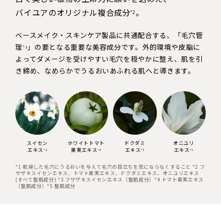
バイユアのオリジナル複合成分
。
*2
ベースメイク・スキンケア製品に共通配合する、「毛穴管
理
」の要となる重要な美容成分です。外的環境や皮脂に
*1
よってダメージを受けやすい毛穴を穏やかに整え、肌を引
き締め、なめらかでうるおいあふれる肌へと導きます。
スイセン
ホワイトトマト
ドクダミ
オニユリ
エキス
果実エキス
エキス
エキス
*3
*4
*5
*5
*1 乾燥した毛穴にうるおいを与えて毛穴の目立ちを気にならなくすること *2 フ
サザキスイセンエキス、トマト果実エキス、ドクダミエキス、オニユリエキス
(すべて整肌成分) *3 フサザキスイセンエキス（整肌成分）*4 トマト果実エキス
（整肌成分）*5 整肌成分