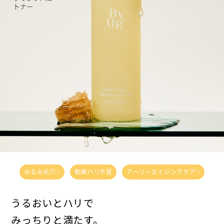
ゆるみ毛穴
乾燥ハリ不足
アーリーエイジングケア
*1
*2
うるおいとハリで
みっちりと満たす。