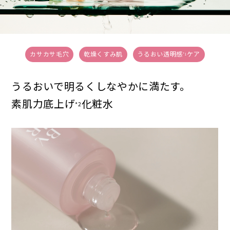
カサカサ毛穴
乾燥くすみ肌
うるおい透明感
ケア
*1
うるおいで明るく
しなやかに満たす。
素肌力底上げ
化粧水
*2