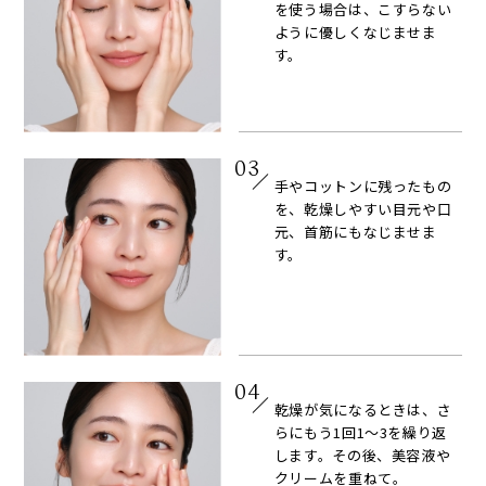
を使う場合は、こすらない
ように優しくなじませま
す。
03
手やコットンに残ったもの
を、乾燥しやすい目元や口
元、首筋にもなじませま
す。
04
乾燥が気になるときは、さ
らにもう1回1〜3を繰り返
します。その後、美容液や
クリームを重ねて。