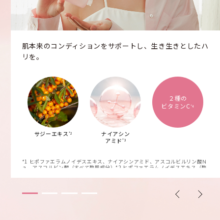
肌本来のコンディションをサポートし、生き生きとしたハ
リを。
２種の
ビタミンC
*4
サジーエキス
ナイアシン
*2
アミド
*3
*1 ヒポファエラムノイデスエキス、ナイアシンアミド、アスコルビルリン酸Ｎ
ａ、アスコルビン酸（すべて整肌成分）*2 ヒポファエラムノイデスエキス（整
肌成分）*3 整肌成分 *4 アスコルビルリン酸Ｎａ、アスコルビン酸（すべて整
肌成分）