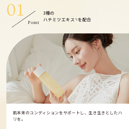
01
3種の
ハチミツエキス
を配合
*1
Point
肌本来のコンディションをサポートし、生き生きとしたハ
リを。