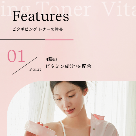
ing Toner
Features
ビタギビング トナーの特長
01
4種の
ビタミン成分
を配合
*1
Point