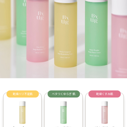
乾燥ハリ不足肌
ベタつくゆらぎ
肌
乾燥くすみ肌
*