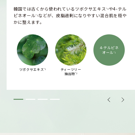
韓国では古くから使われているツボクサエキス
や4-テル
*1
ピネオール
などが、皮脂過剰になりやすい混合肌を穏や
*1
かに整えます。
4-テルピネ
オール
*1
ツボクサエキス
ティーツリー
*1
抽出物
*2
*1 整肌成分 *2 ティーツリー葉エキス（整肌成分）