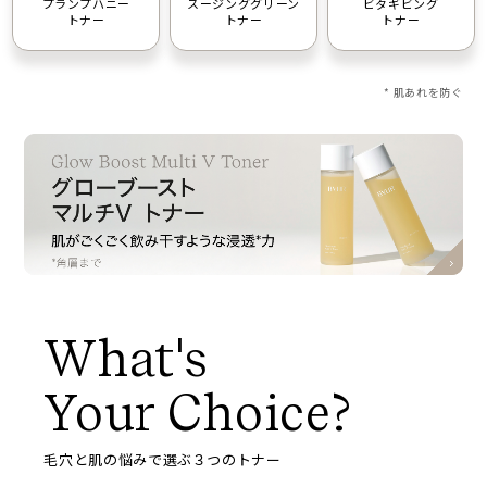
プランプハニー
スージンググリーン
ビタギビング
トナー
トナー
トナー
* 肌あれを防ぐ
What's
Your Choice?
毛穴と肌の悩みで選ぶ３つのトナー