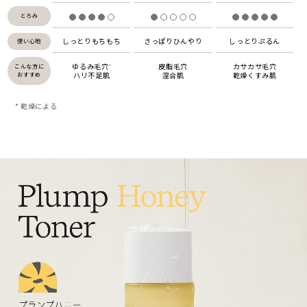
とろみ
しっとりもちもち
さっぱりひんやり
しっとりぷるん
使い心地
ゆるみ毛穴
皮脂毛穴
カサカサ毛穴
こんな方に
*
ハリ不足肌
混合肌
乾燥くすみ肌
おすすめ
* 乾燥による