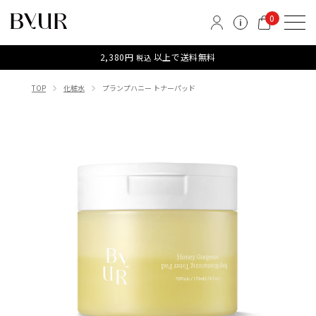
0
2,380円
以上で送料無料
税込
TOP
化粧水
プランプハニー トナーパッド