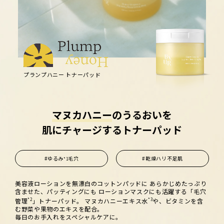
プランプハニー トナーパッド
マヌカハニー
のうるおいを
肌にチャージするトナーパッド
#ゆるみ
毛穴
#乾燥ハリ不足肌
*1
美容液ローションを無漂白のコットンパッドに
あらかじめたっぷり
含ませた、パッティングにも
ローションマスクにも活躍する「毛穴
管理
*2
」トナーパッド。
マヌカハニーエキス水
*3
や、ビタミンを含
む野菜や果物のエキスを配合。
毎日のお手入れをスペシャルケアに。