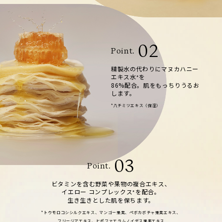
02
Point.
精製水の代わりにマヌカハニー
エキス水
を
*
86%配合。肌をもっちりうるお
します。
*八チミツエキス（保湿）
03
Point.
ビタミンを含む野菜や果物の複合エキス、
イエロー コンプレックス
を配合。
*
生き生きとした肌を保ちます。
*トウモロコシシルクエキス、マンゴー果実、ペボカボチャ果実エキス、
フリージアエキス、ヒポファエラムノイデス果実エキス