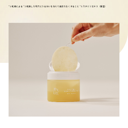
*1 乾燥による *2 乾燥した毛穴にうるおいを与えて目立たなくすること *3 八チミツエキス（保湿）