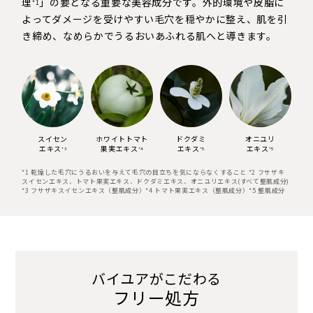
理
」の要となる重要な美容成分です。外的環境や皮脂に
*1
よってダメージを受けやすい毛穴を穏やかに整え、肌を引
き締め、なめらかでうるおいあふれる肌へと導きます。
スイセン
ホワイトトマト
ドクダミ
オニユリ
エキス
果実エキス
エキス
エキス
*3
*4
*5
*5
*1 乾燥した毛穴にうるおいを与えて毛穴の目立ちを気にならなくすること *2 フサザキ
スイセンエキス、トマト果実エキス、ドクダミエキス、オニユリエキス(すべて整肌成分)
*3 フサザキスイセンエキス（整肌成分）*4 トマト果実エキス（整肌成分）*5 整肌成分
バイユアがこだわる
フリー処方