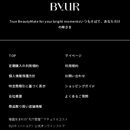
True BeautyMate for your bright moments
いつもそばで、あなただけ
の輝きを
TOP
マイページ
定期購入の利用規約
利用規約
個人情報保護方針
お問い合わせ
特定商取引に基づく表示
ショッピングガイド
会社概要
よくあるご質問
商品取り扱い店舗情報
韓国生まれの"毛穴管理*"ナチュラルコスメ
ByUR（バイユア）公式オンラインストア