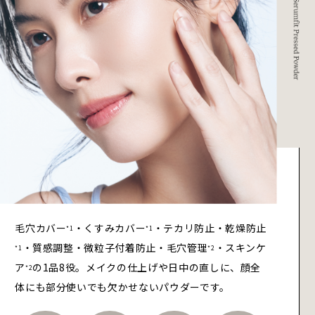
毛穴カバー
・くすみカバー
・テカリ防止・乾燥防止
*1
*1
・質感調整・微粒子付着防止・毛穴管理
・スキンケ
*1
*2
ア
の1品8役。メイクの仕上げや日中の直しに、顔全
*2
体にも部分使いでも欠かせないパウダーです。