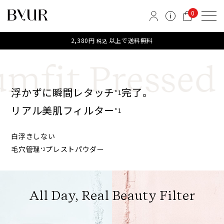
0
2,380円
以上で送料無料
税込
mfit Pressed
浮かずに瞬間レタッチ
完了。
*1
リアル美肌フィルター
*1
白浮きしない
毛穴管理
プレストパウダー
*2
All Day, Real Beauty Filter