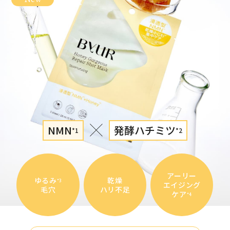
NMN
発酵ハチミツ
*1
*2
アーリー
ゆるみ
乾燥
*3
エイジング
毛穴
ハリ不足
ケア
*4