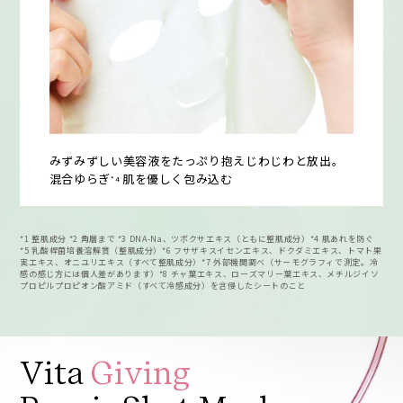
みずみずしい美容液をたっぷり抱えじわじわと放出。
混合ゆらぎ
肌を優しく包み込む
*4
*1 整肌成分 *2 角層まで *3 DNA-Na、ツボクサエキス（ともに整肌成分）*4 肌あれを防ぐ
*5 乳酸桿菌培養溶解質（整肌成分）*6 フサザキスイセンエキス、ドクダミエキス、トマト果
実エキス、オニユリエキス（すべて整肌成分）*7 外部機関調べ（サーモグラフィで測定。冷
感の感じ方には個人差があります）*8 チャ葉エキス、ローズマリー葉エキス、メチルジイソ
プロピルプロピオン酸アミド（すべて冷感成分）を含侵したシートのこと
Vita
Giving