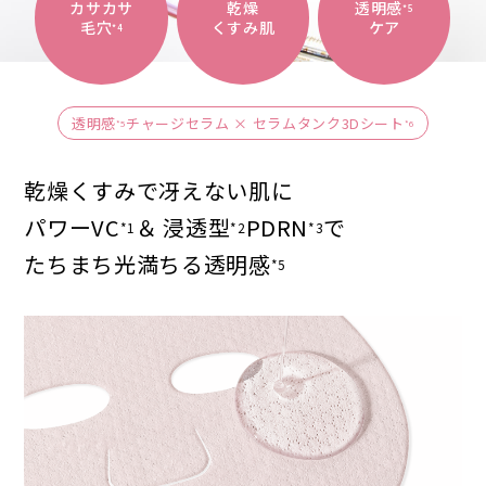
カサカサ
乾燥
透明感
*5
毛穴
くすみ肌
ケア
*4
透明感
チャージセラム × セラムタンク3Dシート
*5
*6
乾燥くすみで冴えない肌に
パワーVC
＆
浸透型
PDRN
で
*1
*2
*3
たちまち光満ちる透明感
*5