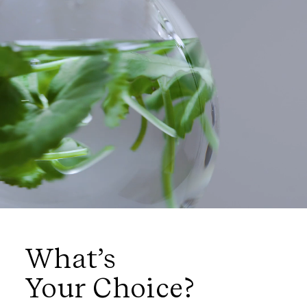
乾燥ハリ
ベタつく
乾燥
不足肌
ゆらぎ
肌
くすみ肌
*
プランプハニー
スージンググリーン
ビタギビング
リペアショット
リペアショット
リペアショット
マスク
マスク
マスク
* 肌あれを防ぐ
What’s
Your Choice?