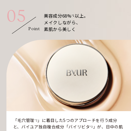
05
美容成分68%
以上。
*1
メイクしながら、
素肌から美しく
Point
「毛穴管理
」に着目した5つのアプローチを行う成分
*2
と、バイユア独自複合成分「バイリビタ
」が、日中の肌
*3