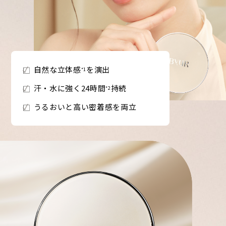
自然な立体感
を演出
*1
汗・水に強く24時間
持続
*2
うるおいと高い密着感を両立