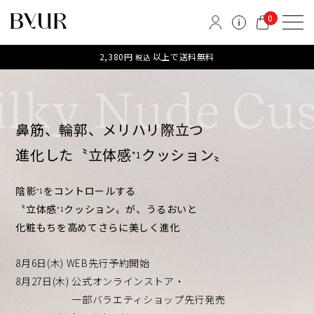
0
2,380円
以上で送料無料
税込
lky Nude Cush
鼻筋、輪郭、メリハリ際立つ
進化した〝立体感
クッション〟
*1
陰影
をコントロールする
*1
〝立体感
クッション〟が、うるおいと
*1
化粧もちを高めてさらに美しく進化
8月6日(木) WEB先行予約開始
8月27日(木) 公式オンラインストア・
一部バラエティショップ先行発売