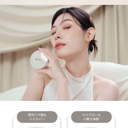
発光ツヤ肌&
セミグロー&
ハイカバー
小顔立体感
*