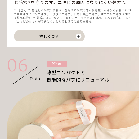
と毛穴
を守ります。ニキビの原因になりにくい処方
。
*4
*5
*1 水含む *2 乾燥した毛穴にうるおいを与えて毛穴の目立ちを気にならなくすること *3
フサザキスイセンエキス、ドクダミエキス、トマト果実エキス、オニユリエキス（すべ
て整肌成分） *4 乾燥による *5 ノンコメドジェニックテスト済み。すべての方にコメド
（ニキビのもと）ができにくいというわけではありません
詳しく見る
06
New
薄型コンパクトと
Point
機能的なパフにリニューアル