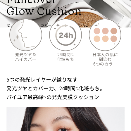
Glow Cushion
セラムフィット フルカバー グロークッション V2
日本人の肌に
発光ツヤ＆
24時間
*1
馴染む
ハイカバー
化粧もち
6つのカラー
5つの発光レイヤーが織りなす
発光ツヤとカバー力、24時間
化粧もち。
*1
バイユア最高峰
の発光美膜クッション
*2