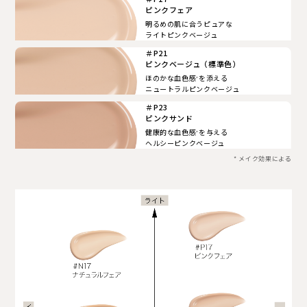
ピンクフェア
明るめの肌に合うピュアな
ライトピンクベージュ
＃P21
ピンクベージュ（標準色）
ほのかな血色感
を添える
*
ニュートラルピンクベージュ
＃P23
ピンクサンド
健康的な血色感
を与える
*
ヘルシーピンクベージュ
* メイク効果による