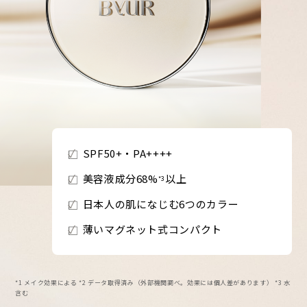
SPF50+・PA++++
美容液成分68%
以上
*3
日本人の肌になじむ6つのカラー
薄いマグネット式コンパクト
*1 メイク効果による *2 データ取得済み（外部機関調べ。効果には個人差があります） *3 水
含む