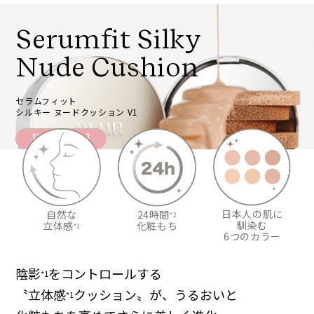
Serumfit Silky
Nude Cushion
セラムフィット
シルキー ヌードクッション V1
Renewal
日本人の肌に
24時間
自然な
*2
馴染む
化粧もち
立体感
*1
6つのカラー
陰影
をコントロールする
*1
〝立体感
クッション〟が、うるおいと
*1