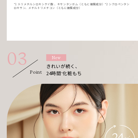
*1 トリメチルシロキシケイ酸 、キサンタンガム（ともに被膜成分）*2 シクロペンタシ
ロキサン、メチルトリメチコン（ともに被膜成分）
03
New
きれいが続く、
Point
24時間
化粧もち
*