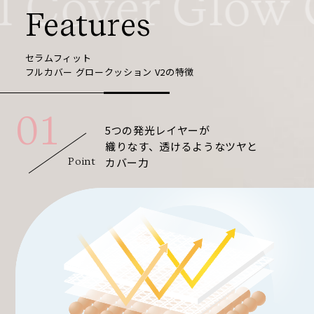
 Cover Glow C
Features
セラムフィット
フルカバー グロークッション V2の特徴
01
5つの発光レイヤーが
織りなす、透けるようなツヤと
カバー力
Point