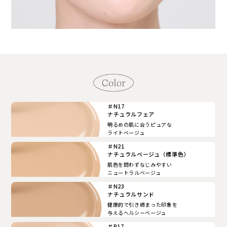
＃N17
ナチュラルフェア
明るめの肌に合うピュアな
ライトベージュ
＃N21
ナチュラルベージュ（標準色）
肌色を問わずなじみやすい
ニュートラルベージュ
＃N23
ナチュラルサンド
健康的で引き締まった印象を
与えるヘルシーベージュ
＃P17