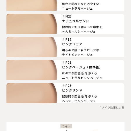
肌色を問わずなじみやすい
ニュートラルベージュ
＃N23
ナチュラルサンド
健康的で引き締まった印象を
与えるヘルシーベージュ
＃P17
ピンクフェア
明るめの肌に合うピュアな
ライトピンクベージュ
＃P21
ピンクベージュ（標準色）
ほのかな血色感
を添える
*
ニュートラルピンクベージュ
＃P23
ピンクサンド
健康的な血色感
を与える
*
ヘルシーピンクベージュ
* メイク効果による