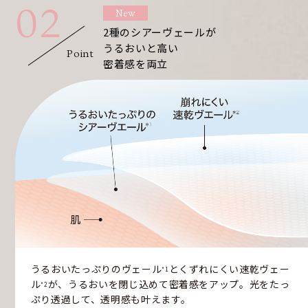
02
弾力パウダー
*3
New
光を乱反射し、小ジワや色ムラをぼかす
2種のシアーヴェールが
うるおいと高い
Point
密着感を両立
皮脂吸着パウダー
*4
皮脂を吸着し、さらっと心地よさをキープ。テ
カリを防ぐ
*1 メイク効果による *2 酸化チタン、水酸化Al、ヒドロキシプロピルビスパルミタミド
MEA、加水分解エラスチン、ヒアルロン酸Ｎａ（すべて整肌成分） *3 （ビニルジメチ
コン／メチコンシルセスキオキサン）クロスポリマー（感触改良パウダー） *4 ポリメ
チルシルセスキオキサン、酸化チタン（感触改良パウダー）
うるおいたっぷりのヴェール
とくずれにくい速乾ヴェー
*1
ル
が、うるおいを閉じ込めて密着感をアップ。光をたっ
*2
ぷり透過して、透明感も叶えます。