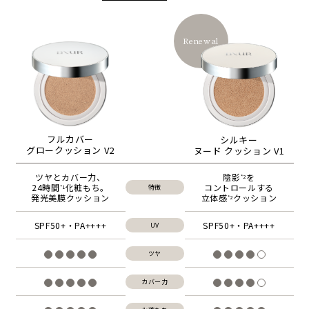
Renewal
フルカバー
シルキー
グロークッション V2
ヌード クッション V1
ツヤとカバー力、
陰影
を
*2
24時間
化粧もち。
コントロールする
特徴
*1
発光美膜クッション
立体感
クッション
*2
SPF50+・PA++++
SPF50+・PA++++
UV
ツヤ
カバー力