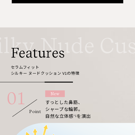
lky Nude Cush
Features
セラムフィット
シルキー ヌードクッション V1の特徴
01
New
すっとした鼻筋、
シャープな輪郭。
Point
自然な立体感
を演出
*1