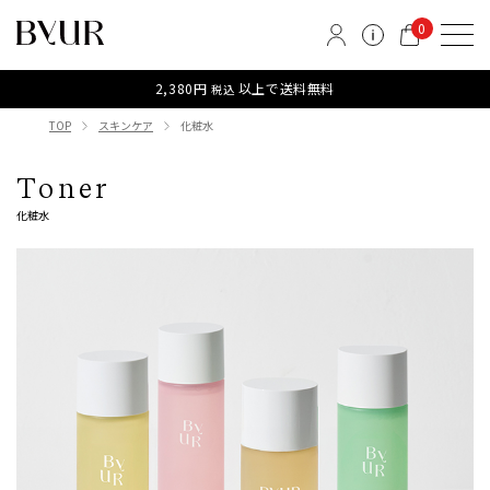
0
2,380円
以上で送料無料
税込
TOP
スキンケア
化粧水
Toner
化粧水