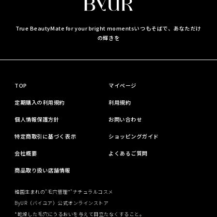
True BeautyMate for your bright moments
いつもそばで、あなただけ
の輝きを
TOP
マイページ
定期購入の利用規約
利用規約
個人情報保護方針
お問い合わせ
特定商取引に基づく表示
ショッピングガイド
会社概要
よくあるご質問
商品取り扱い店舗情報
韓国生まれの"毛穴管理*"ナチュラルコスメ
ByUR（バイユア）公式オンラインストア
*乾燥した毛穴にうるおいを与えて目立たなくすること。