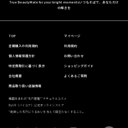
True BeautyMate for your bright moments
いつもそばで、あなただけ
の輝きを
TOP
マイページ
定期購入の利用規約
利用規約
個人情報保護方針
お問い合わせ
特定商取引に基づく表示
ショッピングガイド
会社概要
よくあるご質問
商品取り扱い店舗情報
韓国生まれの"毛穴管理*"ナチュラルコスメ
ByUR（バイユア）公式オンラインストア
*乾燥した毛穴にうるおいを与えて目立たなくすること。