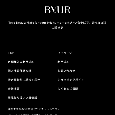
True BeautyMate for your bright moments
いつもそばで、あなただけ
の輝きを
TOP
マイページ
定期購入の利用規約
利用規約
個人情報保護方針
お問い合わせ
特定商取引に基づく表示
ショッピングガイド
会社概要
よくあるご質問
商品取り扱い店舗情報
韓国生まれの"毛穴管理*"ナチュラルコスメ
ByUR（バイユア）公式オンラインストア