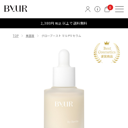
0
2,380円
以上で送料無料
税込
TOP
美容液
グローブースト マルチV セラム