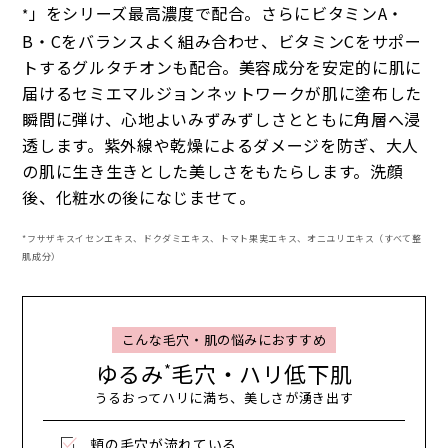
」をシリーズ最高濃度で配合。さらにビタミンA・
*
B・Cをバランスよく組み合わせ、ビタミンCをサポー
トするグルタチオンも配合。美容成分を安定的に肌に
届けるセミエマルジョンネットワークが肌に塗布した
瞬間に弾け、心地よいみずみずしさとともに角層へ浸
透します。紫外線や乾燥によるダメージを防ぎ、大人
の肌に生き生きとした美しさをもたらします。洗顔
後、化粧水の後になじませて。
*フサザキスイセンエキス、ドクダミエキス、トマト果実エキス、オニユリエキス（すべて整
肌成分）
こんな毛穴・肌の悩みにおすすめ
ゆるみ
毛穴・ハリ低下肌
*
うるおってハリに満ち、美しさが湧き出す
頬の毛穴が流れている