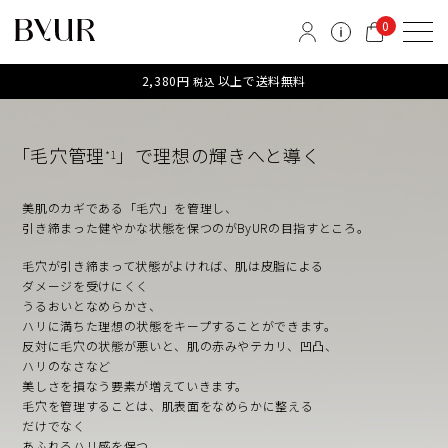
素肌に自信がもてれば、人はいきいきと輝き始める。
0
ひとりひとりが最も輝く瞬間を引き出すために
寄り添って、素肌の美しさを磨き上げます。
2,380円
以上で送料無料
税込
いつもそばで、あなただけの輝きを
「毛穴管理
」で理想の輝きへと導く
*1
美肌のカギである「毛穴」を管理し、
引き締まった健やかな状態を保つのがByURの目指すところ。
毛穴が引き締まって状態がよければ、肌は皮脂による
ダメージを受けにくく
うるおいとなめらかさ、
ハリに満ちた理想の状態をキープすることができます。
反対に毛穴の状態が悪いと、肌の赤みやテカリ、凹凸、
ハリのなさなど
美しさを損なう要素が増えていきます。
毛穴を管理することは、肌表面をなめらかに整える
だけでなく
あふれるハリ感を保つ、