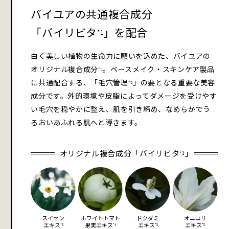
バイユアの共通複合成分
「バイリビタ
」を配合
*1
白く美しい植物の生命力に願いを込めた、バイユアの
オリジナル複合成分
。ベースメイク・スキンケア製品
*1
に共通配合する、「毛穴管理
」の要となる重要な美容
*2
成分です。外的環境や皮脂によってダメージを受けやす
い毛穴を穏やかに整え、肌を引き締め、なめらかでう
るおいあふれる肌へと導きます。
オリジナル複合成分「バイリビタ
」
*1
スイセン
ホワイトトマト
ドクダミ
オニユリ
エキス
果実エキス
エキス
エキス
*3
*4
*5
*5