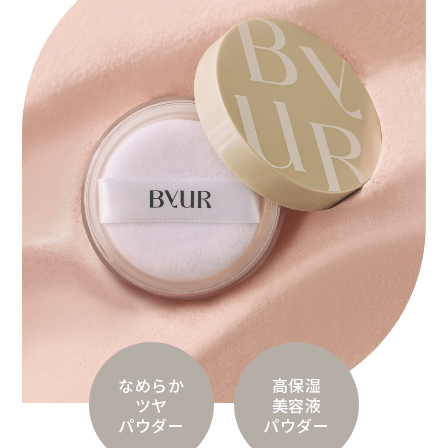
なめらか
高保湿
ツヤ
美容液
パウダー
パウダー