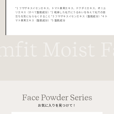
*1 フサザキスイセンエキス、トマト果実エキス、ドクダミエキス、オニユ
リエキス（すベて整肌成分）*2 乾燥した毛穴にうるおいを与えて毛穴の目
立ちを気にならなくすること *3 フサザキスイセンエキス（整肌成分）*4 ト
マト果実エキス（整肌成分）*5 整肌成分
fit Moist Fa
Face Powder Series
お気に入りを見つけて！