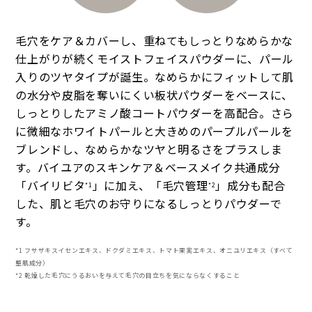
毛穴をケア＆カバーし、重ねてもしっとりなめらかな
仕上がりが続くモイストフェイスパウダーに、パール
入りのツヤタイプが誕生。なめらかにフィットして肌
の水分や皮脂を奪いにくい板状パウダーをベースに、
しっとりしたアミノ酸コートパウダーを高配合。さら
に微細なホワイトパールと大きめのパープルパールを
ブレンドし、なめらかなツヤと明るさをプラスしま
す。バイユアのスキンケア＆ベースメイク共通成分
「バイリビタ
」に加え、「毛穴管理
」成分も配合
*1
*2
した、肌と毛穴のお守りになるしっとりパウダーで
す。
*1 フサザキスイセンエキス、ドクダミエキス、トマト果実エキス、オニユリエキス（すべて
整肌成分）
*2 乾燥した毛穴にうるおいを与えて毛穴の目立ちを気にならなくすること