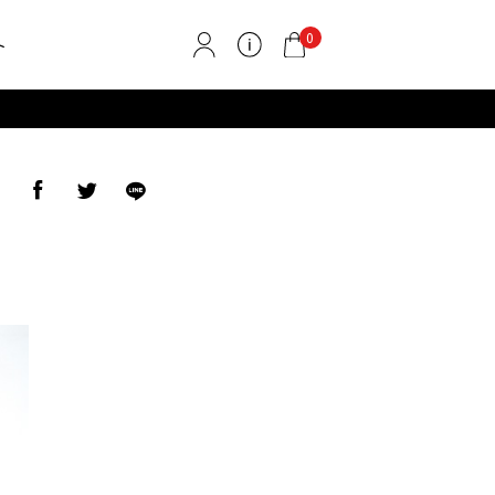
0
ト
ア