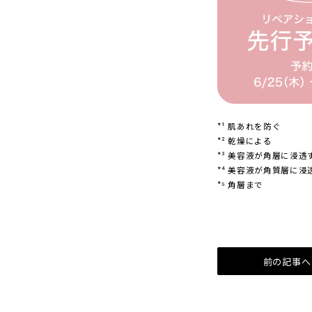
*¹ 肌あれを防ぐ
*² 乾燥による
*³ 美容液が角層に浸透
*⁴ 美容液が角質層に
*⁵ 角層まで
前の記事へ