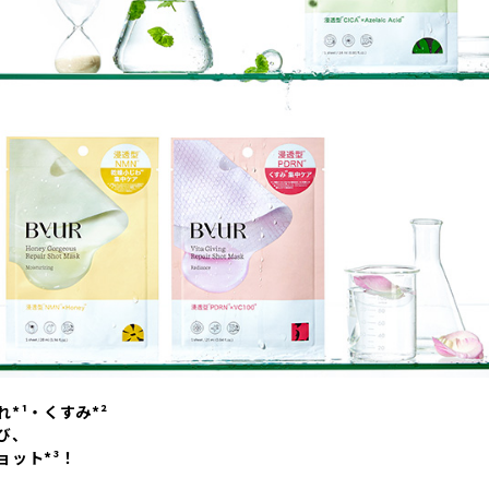
*¹・くすみ*²
び、
ョット*³！