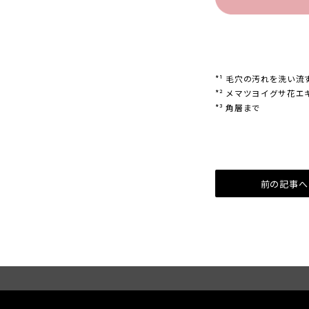
*¹ 毛穴の汚れを洗い流
*² メマツヨイグサ花
*³ 角層まで
前の記事へ