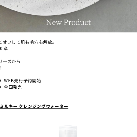
てオフして肌も毛穴も解放。
0 章
リーズから
！
木）WEB先行予約開始
木）全国発売
 ミルキー クレンジングウォーター