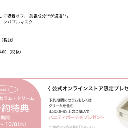
て吸着オフ、 美容成分*²が浸透*³。
リーンバブルマスク
0（税抜）
,400（税抜）