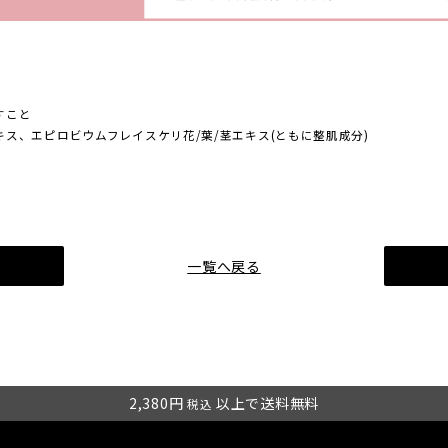
すこと
エキス、エピロビウムフレイスケリ花/葉/茎エキス(ともに整肌成分)
一覧へ戻る
2,380円
以上で送料無料
税込