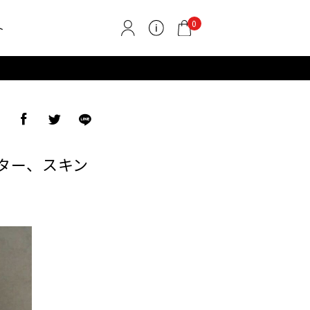
0
ト
ア
ター、スキン