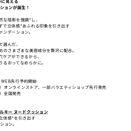
いに見える
ッションが誕生！
然な陰影を強調*し、
ずで立体感*あふれる印象を引き出す
ァンデーション。
で選んだ、
ためのさまざまな美容成分を贅沢に配合。
穴ケアができるから、
うるおってなめらかに。
木）WEB先行予約開始
（木）オンラインストア、一部バラエティショップ先行発売
木）全国発売
シルキー ヌードクッション
立体感*を引き出す
ッション。