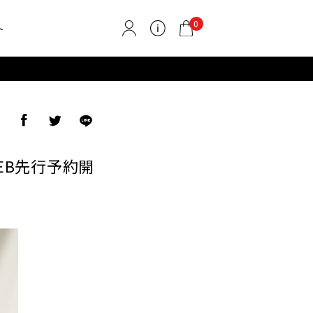
0
ト
ア
EB先行予約開