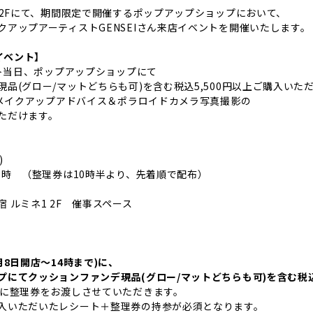
1 2Fにて、期間限定で開催するポップアップショップにおいて、
クアップアーティストGENSEIさん来店イベントを開催いたします。
店イベント】
ント当日、ポップアップショップにて
品(グロー/マットどちらも可)を含む税込5,500円以上ご購入いた
よるメイクアップアドバイス＆ポラロイドカメラ写真撮影の
ただけます。
)
6時 （整理券は10時半より、先着順で配布）
 ルミネ1 2F 催事スペース
月8日開店〜14時まで)に、
にてクッションファンデ現品(グロー/マットどちらも可)を含む税込5
順に整理券をお渡しさせていただきます。
入いただいたレシート＋整理券の持参が必須となります。