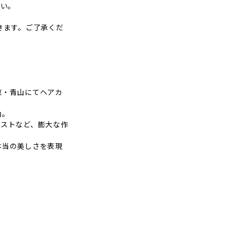
さい。
きます。ご了承くだ
京・青山にてヘアカ
始。
ィストなど、膨大な作
本当の美しさを表現