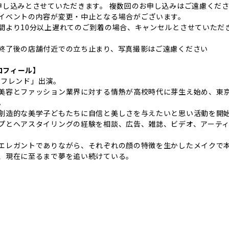
申し込みとさせていただきます。 複数回のお申し込みはご遠慮くだ
イベントの内容が変更・中止となる場合がございます。
間より10分以上遅れてのご到着の場合、キャンセルとさせていただ
終了後の店舗付近での立ち止まり、写真撮影はご遠慮ください
プロフィール】
ーイフレンド」出演。
美容とファッション業界に対する情熱が高校時代に芽生え始め、東
。
創造的な美学子どもたちに自信と美しさを与えたいと思い活動を開
プとヘアスタイリングの経験を相談、広告、雑誌、ビデオ、アーテ
エレガントでありながら、それぞれの顔の特徴を生かしたメイクで
、現在に至るまで夢を追い続けている。