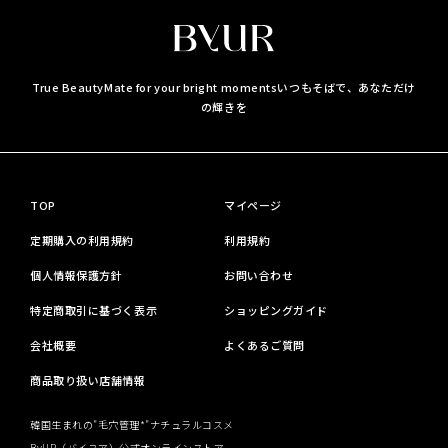
True BeautyMate for your bright moments
いつもそばで、あなただけ
の輝きを
TOP
マイページ
定期購入の利用規約
利用規約
個人情報保護方針
お問い合わせ
特定商取引に基づく表示
ショッピングガイド
会社概要
よくあるご質問
商品取り扱い店舗情報
韓国生まれの"毛穴管理*"ナチュラルコスメ
ByUR（バイユア）公式オンラインストア