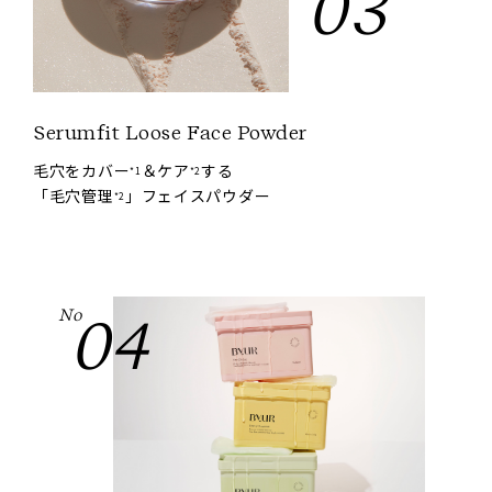
03
Serumfit Loose Face Powder
毛穴をカバー
＆ケア
する
*1
*2
「毛穴管理
」フェイスパウダー
*2
No
04