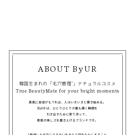
ABOUT ByUR
韓国生まれの「毛穴管理
」ナチュラルコスメ
*
True BeautyMate for your bright moments
素肌に自信がもてれば、人はいきいきと輝き始める。
ByUR は、ひとりひとりが最も輝く瞬間を
引き出すために寄り添って、
素肌の美しさを磨き上げるブランドです。
*乾燥した毛穴にうるおいを与えて目立たなくすること